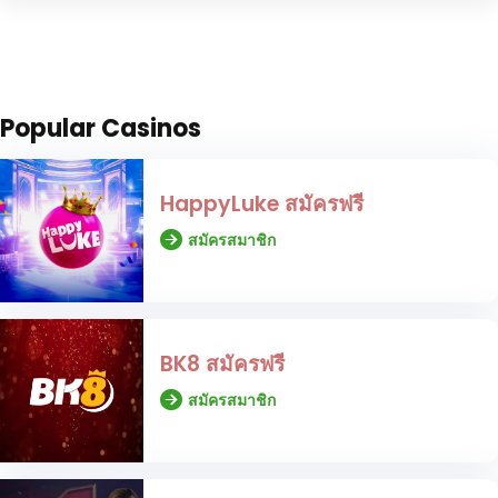
Popular Casinos
HappyLuke สมัครฟรี
สมัครสมาชิก
BK8 สมัครฟรี
สมัครสมาชิก