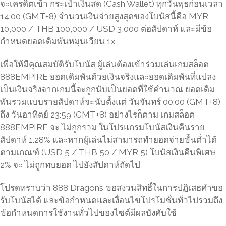
จะเครดิตเข้า กระเป๋าเงินสด (Cash Wallet) ทุกวันพุธก่อนเวลา
14:00 (GMT+8) จำนวนเงินจ่ายสูงสุดของโบนัสนี้คือ MYR
10,000 / THB 100,000 / USD 3,000 ต่อสัปดาห์ และมีข้อ
กำหนดยอดเดิมพันหมุนเวียน 1x
เพื่อให้มีคุณสมบัติรับโบนัส ผู้เล่นต้องเข้าร่วมเล่นเกมสล็อต
888EMPIRE ยอดเดิมพันด้วยเงินจริงและยอดเดิมพันที่แปลง
เป็นเงินจริงจากเกมนี้จะถูกนับเป็นยอดที่ใช้คำนวณ ยอดเดิม
พันรวมแบบรายสัปดาห์จะนับตั้งแต่ วันจันทร์ 00:00 (GMT+8)
ถึง วันอาทิตย์ 23:59 (GMT+8) อย่างไรก็ตาม เกมสล็อต
888EMPIRE จะ ไม่ถูกรวม ในโปรแกรมโบนัสเงินคืนราย
สัปดาห์ 1.28% และหากผู้เล่นไม่สามารถทำยอดจ่ายขั้นต่ำได้
ตามเกณฑ์ (USD 5 / THB 50 / MYR 5) โบนัสเงินคืนพิเศษ
2% จะ ไม่ถูกทบยอด ไปยังสัปดาห์ถัดไป
โปรดทราบว่า 888 Dragons ขอสงวนสิทธิ์ในการปฏิเสธคำขอ
รับโบนัสได้ และข้อกำหนดและเงื่อนไขโปรโมชั่นทั่วไปรวมถึง
ข้อกำหนดการใช้งานทั่วไปของไซต์มีผลบังคับใช้