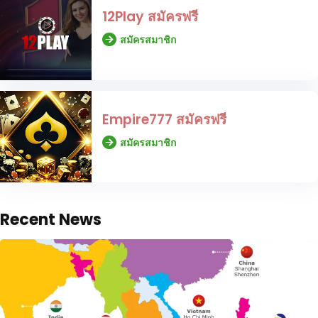
12Play สมัครฟรี
สมัครสมาชิก
Empire777 สมัครฟรี
สมัครสมาชิก
Recent News