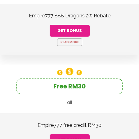
Empire777 888 Dragons 2% Rebate
GET BONUS
READ MORE
Free RM30
all
Empire777 free credit RM30