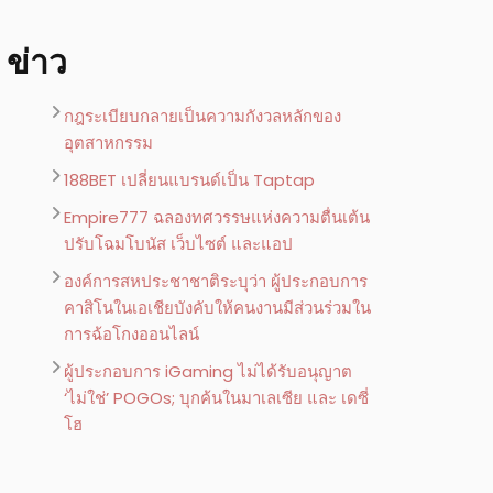
ข่าว
กฎระเบียบกลายเป็นความกังวลหลักของ
อุตสาหกรรม
188BET เปลี่ยนแบรนด์เป็น Taptap
Empire777 ฉลองทศวรรษแห่งความตื่นเต้น
ปรับโฉมโบนัส เว็บไซต์ และแอป
องค์การสหประชาชาติระบุว่า ผู้ประกอบการ
คาสิโนในเอเชียบังคับให้คนงานมีส่วนร่วมใน
การฉ้อโกงออนไลน์
ผู้ประกอบการ iGaming ไม่ได้รับอนุญาต
‘ไม่ใช่’ POGOs; บุกค้นในมาเลเซีย และ เดซี่
โฮ