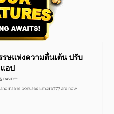
ษแห่งความตื่นเต้น ปรับ
ะแอป
DAVID⁸⁸⁸
 and insane bonuses Empire777 are now