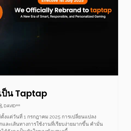
เป็น Taptap
DAVID⁸⁸⁸
่ตั้งแต่วันที่ 1 กรกฎาคม 2025 การเปลี่ยนแปลง
หลักและเส้นทางการใช้งานที่เรียบง่ายมากขึ้น คำมั่น