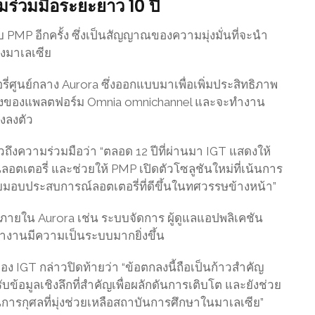
ร่วมมือระยะยาว 10 ปี
บ PMP อีกครั้ง ซึ่งเป็นสัญญาณของความมุ่งมั่นที่จะนำ
งมาเลเซีย
ี่ศูนย์กลาง Aurora ซึ่งออกแบบมาเพื่อเพิ่มประสิทธิภาพ
ึ่งของแพลตฟอร์ม Omnia omnichannel และจะทำงาน
างลงตัว
ึงความร่วมมือว่า “ตลอด 12 ปีที่ผ่านมา IGT แสดงให้
เตอรี่ และช่วยให้ PMP เปิดตัวโซลูชันใหม่ที่เน้นการ
มอบประสบการณ์ลอตเตอรี่ที่ดีขึ้นในทศวรรษข้างหน้า”
ภายใน Aurora เช่น ระบบจัดการ ผู้ดูแลแอปพลิเคชัน
ทำงานมีความเป็นระบบมากยิ่งขึ้น
ง IGT กล่าวปิดท้ายว่า “ข้อตกลงนี้ถือเป็นก้าวสำคัญ
บข้อมูลเชิงลึกที่สำคัญเพื่อผลักดันการเติบโต และยังช่วย
การกุศลที่มุ่งช่วยเหลือสถาบันการศึกษาในมาเลเซีย”