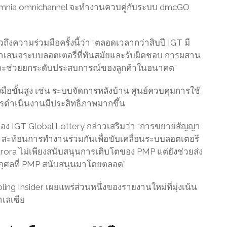
น Omnia omnichannel จะทำงานควบคู่กับระบบ dmcGO
งความร่วมมือครั้งนี้ว่า “ตลอดเวลากว่าสิบปี IGT มี
สนอระบบลอตเตอรี่ที่ทันสมัยและรับผิดชอบ การผสาน
 จะช่วยยกระดับประสบการณ์ของลูกค้าในอนาคต”
มือขั้นสูง เช่น ระบบจัดการหลังบ้าน ศูนย์ควบคุมการใช้
รดำเนินงานมีประสิทธิภาพมากขึ้น
ของ IGT Global Lottery กล่าวเสริมว่า “การขยายสัญญา
T สะท้อนการทำงานร่วมกันเพื่อขับเคลื่อนระบบลอตเตอรี
urora ไม่เพียงสนับสนุนการเติบโตของ PMP แต่ยังช่วยส่ง
รกุศลที่ PMP สนับสนุนมาโดยตลอด”
ing Insider เผยแพร่ส่วนหนึ่งของรายงานใหม่ที่มุ่งเน้น
เลเซีย