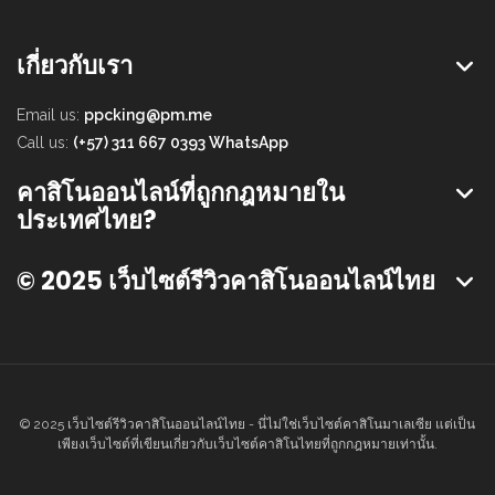
เกี่ยวกับเรา
Email us:
ppcking@pm.me
Call us:
(+57) 311 667 0393 WhatsApp
คาสิโนออนไลน์ที่ถูกกฎหมายใน
ประเทศไทย?
© 2025 เว็บไซต์รีวิวคาสิโนออนไลน์ไทย
© 2025 เว็บไซต์รีวิวคาสิโนออนไลน์ไทย - นี่ไม่ใช่เว็บไซต์คาสิโนมาเลเซีย แต่เป็น
เพียงเว็บไซต์ที่เขียนเกี่ยวกับเว็บไซต์คาสิโนไทยที่ถูกกฎหมายเท่านั้น.