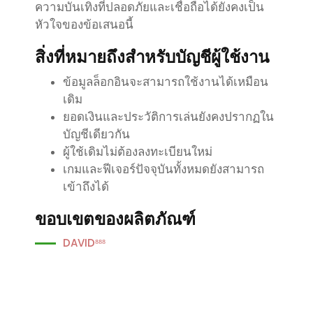
ความบันเทิงที่ปลอดภัยและเชื่อถือได้ยังคงเป็น
หัวใจของข้อเสนอนี้
สิ่งที่หมายถึงสำหรับบัญชีผู้ใช้งาน
ข้อมูลล็อกอินจะสามารถใช้งานได้เหมือน
เดิม
ยอดเงินและประวัติการเล่นยังคงปรากฏใน
บัญชีเดียวกัน
ผู้ใช้เดิมไม่ต้องลงทะเบียนใหม่
เกมและฟีเจอร์ปัจจุบันทั้งหมดยังสามารถ
เข้าถึงได้
ขอบเขตของผลิตภัณฑ์
DAVID⁸⁸⁸