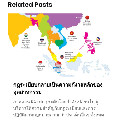
Related Posts
กฎระเบียบกลายเป็นความกังวลหลักของ
อุตสาหกรรม
ภาคส่วน iGaming ระดับโลกกำลังเปลี่ยนไป ผู้
บริหารให้ความสำคัญกับกฎระเบียบและการ
ปฏิบัติตามกฎหมายมากกว่าประเด็นอื่นๆ ทั้งหมด