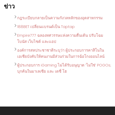
ข่าว
กฎระเบียบกลายเป็นความกังวลหลักของอุตสาหกรรม
188BET เปลี่ยนแบรนด์เป็น Taptap
Empire777 ฉลองทศวรรษแห่งความตื่นเต้น ปรับโฉม
โบนัส เว็บไซต์ และแอป
องค์การสหประชาชาติระบุว่า ผู้ประกอบการคาสิโนใน
เอเชียบังคับให้คนงานมีส่วนร่วมในการฉ้อโกงออนไลน์
ผู้ประกอบการ iGaming ไม่ได้รับอนุญาต ‘ไม่ใช่’ POGOs;
บุกค้นในมาเลเซีย และ เดซี่ โฮ