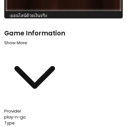
สล็อตออนไลน์ด้วยเงินจริง
Game Information
Show More
Provider
play-n-go
Type