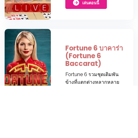
เล่นตอนนี้
Fortune 6 บาคาร่า
(Fortune 6
Baccarat)
Fortune 6 รวมชุดเดิมพัน
ข้างที่แตกต่างหลากหลาย
เล่นตอนนี้