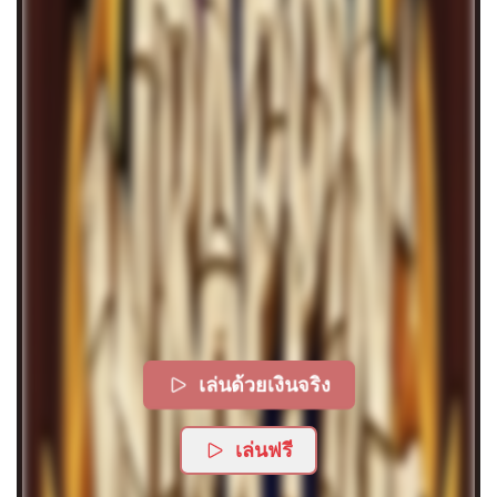
เล่นด้วยเงินจริง
เล่นฟรี