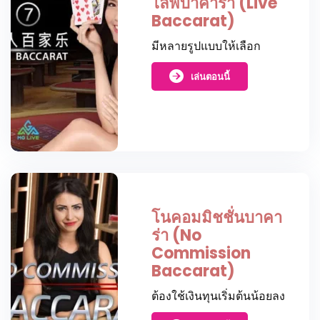
ไลฟ์บาคาร่า (Live
Baccarat)
มีหลายรูปแบบให้เลือก
เล่นตอนนี้
โนคอมมิชชั่นบาคา
ร่า (No
Commission
Baccarat)
ต้องใช้เงินทุนเริ่มต้นน้อยลง