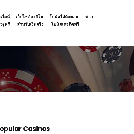
นไลน์
เว็บไซต์คาสิโน
โบนัสไม่ต้องฝาก
ข่าว
ิง/ฟรี
สำหรับเงินจริง
โบนัสเครดิตฟรี
opular Casinos