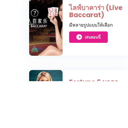
ไลฟ์บาคาร่า (Live
Baccarat)
มีหลายรูปแบบให้เลือก
เล่นตอนนี้
Fortune 6 บาคา
ร่า (Fortune 6
Baccarat)
Fortune 6 รวมชุดเดิมพัน
ข้างที่แตกต่างหลากหลาย
เล่นตอนนี้