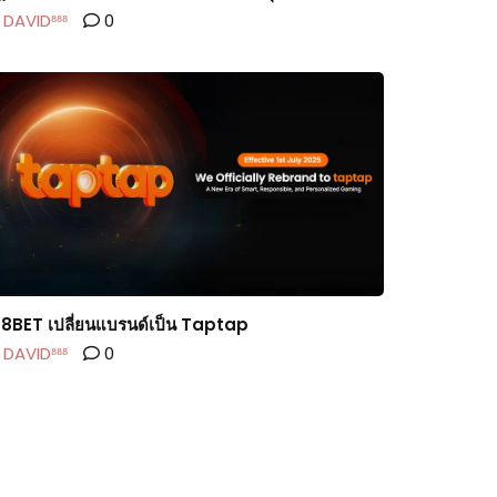
DAVID⁸⁸⁸
0
88BET เปลี่ยนแบรนด์เป็น Taptap
DAVID⁸⁸⁸
0