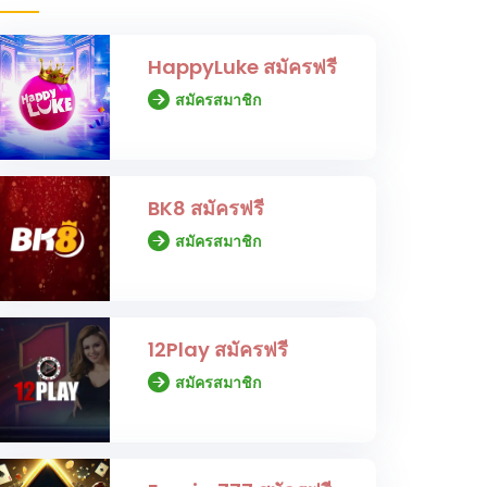
HappyLuke สมัครฟรี
สมัครสมาชิก
BK8 สมัครฟรี
สมัครสมาชิก
12Play สมัครฟรี
สมัครสมาชิก