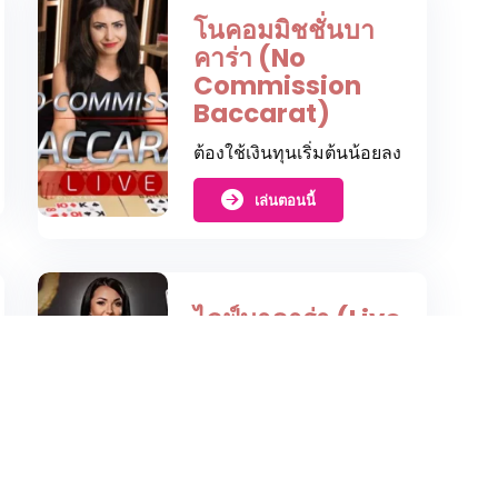
โนคอมมิชชั่นบา
คาร่า (No
Commission
Baccarat)
ต้องใช้เงินทุนเริ่มต้นน้อยลง
เล่นตอนนี้
ไลฟ์บาคาร่า (Live
Baccarat)
โต๊ะบาคาร่าไลฟ์สุดหรู
เล่นตอนนี้