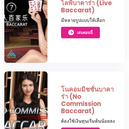
ไลฟ์บาคาร่า (Live
Baccarat)
มีหลายรูปแบบให้เลือก
เล่นตอนนี้
โนคอมมิชชั่นบาคา
ร่า (No
Commission
Baccarat)
ต้องใช้เงินทุนเริ่มต้นน้อยลง