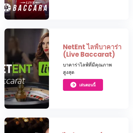
NetEnt ไลฟ์บาคาร่า
(Live Baccarat)
บาคาร่าไลฟ์ที่มีคุณภาพ
สูงสุด
เล่นตอนนี้