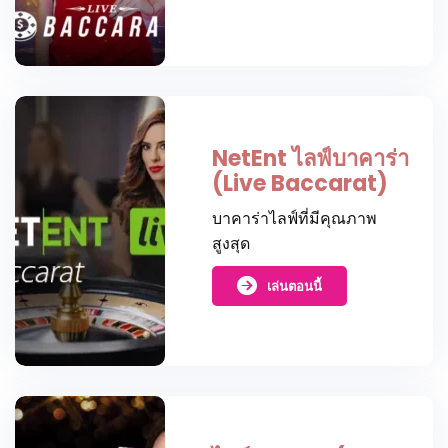
NetEnt ไลฟ์บาคาร่า
(Live Baccarat)
บาคาร่าไลฟ์ที่มีคุณภาพ
สูงสุด
เล่นตอนนี้