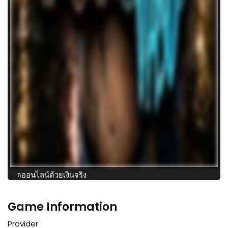
สล็อตออนไลน์ด้วยเงินจริง
Game Information
Provider