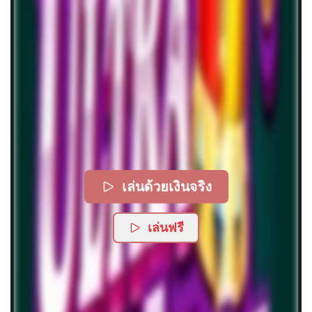
เล่นด้วยเงินจริง
เล่นฟรี