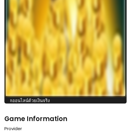
นสล็อตออนไลน์ด้วยเงินจริง
Game Information
Provider