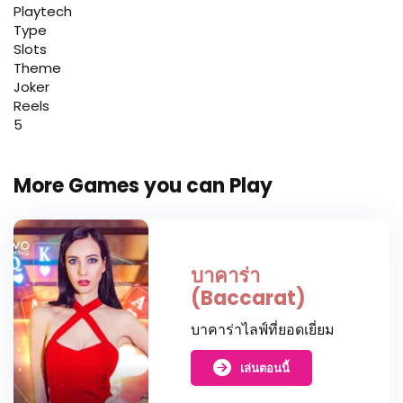
Playtech
Type
Slots
Theme
Joker
Reels
5
More Games you can Play
บาคาร่า
(Baccarat)
บาคาร่าไลฟ์ที่ยอดเยี่ยม
เล่นตอนนี้