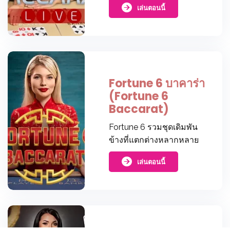
เล่นตอนนี้
Fortune 6 บาคาร่า
(Fortune 6
Baccarat)
Fortune 6 รวมชุดเดิมพัน
ข้างที่แตกต่างหลากหลาย
เล่นตอนนี้