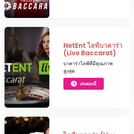
NetEnt ไลฟ์บาคาร่า
(Live Baccarat)
บาคาร่าไลฟ์ที่มีคุณภาพ
สูงสุด
เล่นตอนนี้