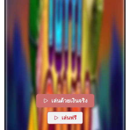
เล่นด้วยเงินจริง
เล่นฟรี