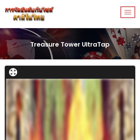
Treasure Tower UltraTap