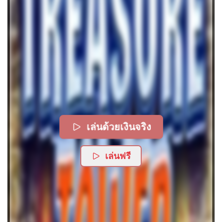
เล่นด้วยเงินจริง
เล่นฟรี