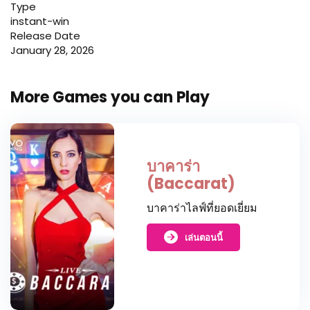
Type
instant-win
Release Date
January 28, 2026
More Games you can Play
บาคาร่า
(Baccarat)
บาคาร่าไลฟ์ที่ยอดเยี่ยม
เล่นตอนนี้