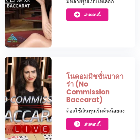
มีหลายรูปแบบให้เลือก
เล่นตอนนี้
โนคอมมิชชั่นบาคา
ร่า (No
Commission
Baccarat)
ต้องใช้เงินทุนเริ่มต้นน้อยลง
เล่นตอนนี้