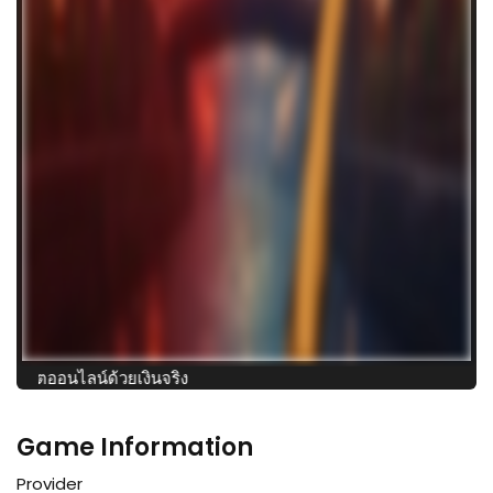
สล็อตออนไลน์ด้วยเงินจริง
Game Information
Provider