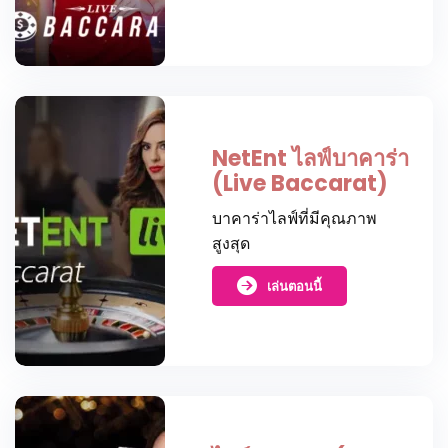
NetEnt ไลฟ์บาคาร่า
(Live Baccarat)
บาคาร่าไลฟ์ที่มีคุณภาพ
สูงสุด
เล่นตอนนี้