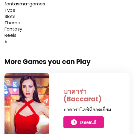
fantasma-games
Type
Slots
Theme
Fantasy
Reels
5
More Games you can Play
บาคาร่า
(Baccarat)
บาคาร่าไลฟ์ที่ยอดเยี่ยม
เล่นตอนนี้