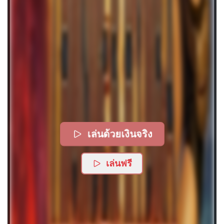
เล่นด้วยเงินจริง
เล่นฟรี