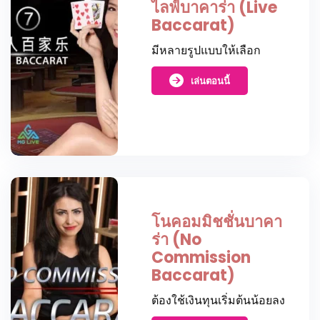
ไลฟ์บาคาร่า (Live
Baccarat)
มีหลายรูปแบบให้เลือก
เล่นตอนนี้
โนคอมมิชชั่นบาคา
ร่า (No
Commission
Baccarat)
ต้องใช้เงินทุนเริ่มต้นน้อยลง