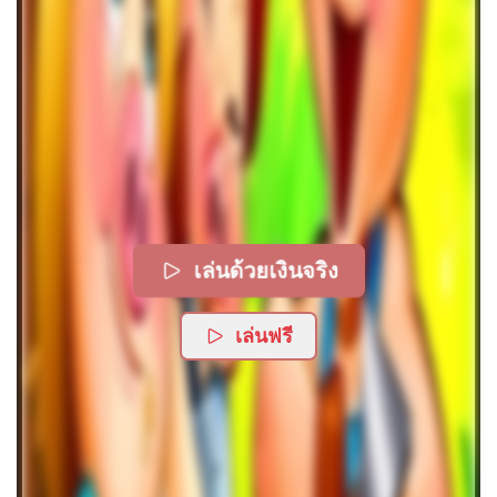
เล่นด้วยเงินจริง
เล่นฟรี