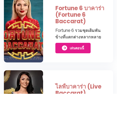
Fortune 6 บาคาร่า
(Fortune 6
Baccarat)
Fortune 6 รวมชุดเดิมพัน
ข้างที่แตกต่างหลากหลาย
เล่นตอนนี้
ไลฟ์บาคาร่า (Live
Baccarat)
โต๊ะบาคาร่าไลฟ์สุดหรู
เล่นตอนนี้