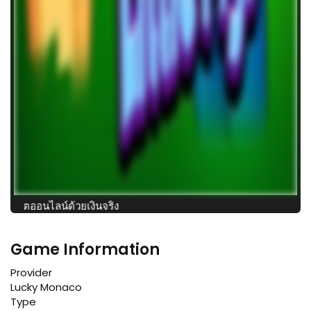
สล็อตออนไลน์ด้วยเงินจริง
Game Information
Provider
Lucky Monaco
Type