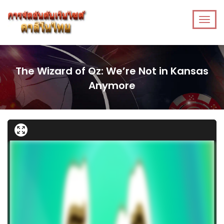
The Wizard of Oz: We’re Not in Kansas
Anymore