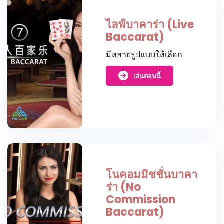
ไลฟ์บาคาร่า (Live
Baccarat)
มีหลายรูปแบบให้เลือก
เล่นตอนนี้
โนคอมมิชชั่นบาคา
ร่า (No
Commission
Baccarat)