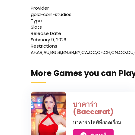
Provider
gold-coin-studios
Type
Slots
Release Date
February 9, 2026
Restrictions
AF,AR,AU,BG,BI,BN,BR,BY,CA,CC,CF,CH,CN,CO,CU,CX,
More Games you can Pla
บาคาร่า
(Baccarat)
บาคาร่าไลฟ์ที่ยอดเยี่ยม