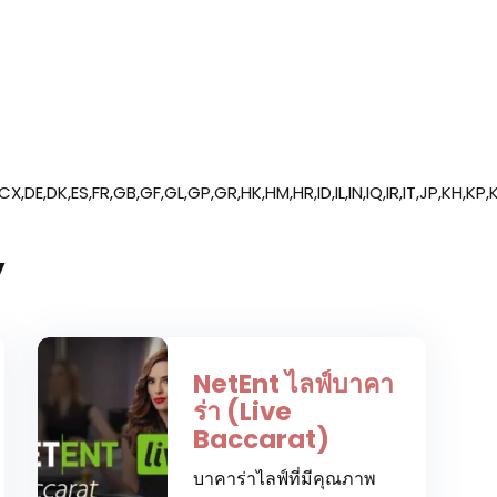
DE,DK,ES,FR,GB,GF,GL,GP,GR,HK,HM,HR,ID,IL,IN,IQ,IR,IT,JP,KH,KP,
y
NetEnt ไลฟ์บาคา
ร่า (Live
Baccarat)
บาคาร่าไลฟ์ที่มีคุณภาพ