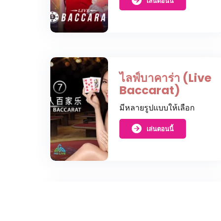
เล่นตอนนี้
ไลฟ์บาคาร่า (Live
Baccarat)
มีหลายรูปแบบให้เลือก
เล่นตอนนี้
Fortune 6 บาคา
ร่า (Fortune 6