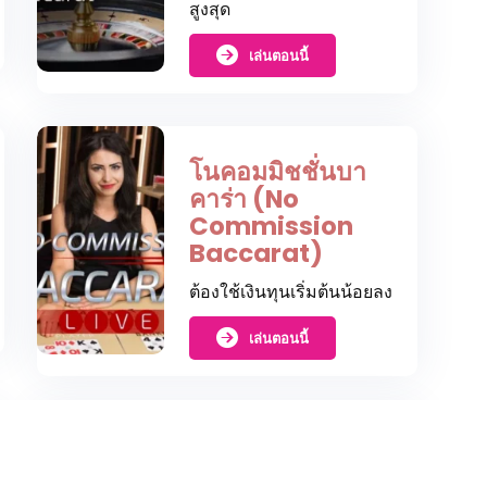
สูงสุด
เล่นตอนนี้
โนคอมมิชชั่นบา
คาร่า (No
Commission
Baccarat)
ต้องใช้เงินทุนเริ่มต้นน้อยลง
เล่นตอนนี้
ไลฟ์บาคาร่า (Live
Baccarat)