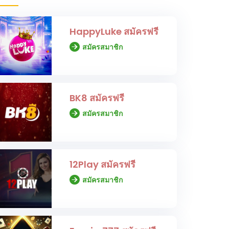
HappyLuke สมัครฟรี
สมัครสมาชิก
BK8 สมัครฟรี
สมัครสมาชิก
12Play สมัครฟรี
สมัครสมาชิก