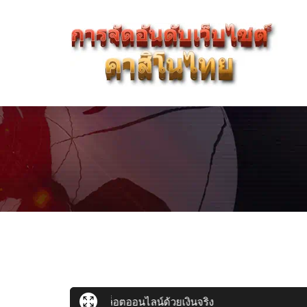
คลิกที่นี่เพื่อเล่นสล็อตออนไลน์ด้วยเงินจริง