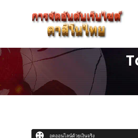
T
คลิกที่นี่เพื่อเล่นสล็อตออนไลน์ด้วยเงินจริง