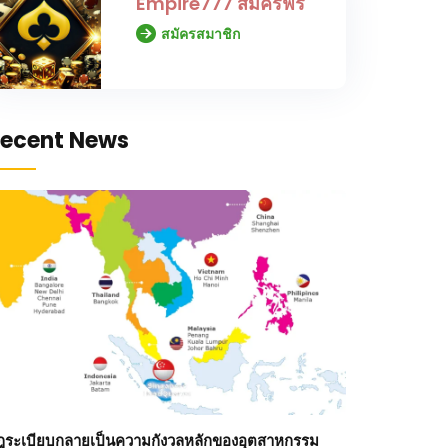
Empire777 สมัครฟรี
สมัครสมาชิก
ecent News
ฎระเบียบกลายเป็นความกังวลหลักของอุตสาหกรรม