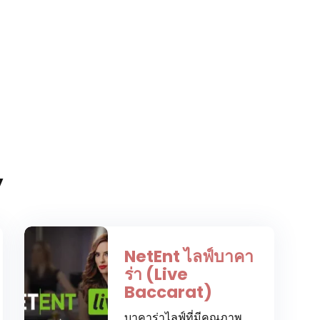
y
NetEnt ไลฟ์บาคา
ร่า (Live
Baccarat)
บาคาร่าไลฟ์ที่มีคุณภาพ