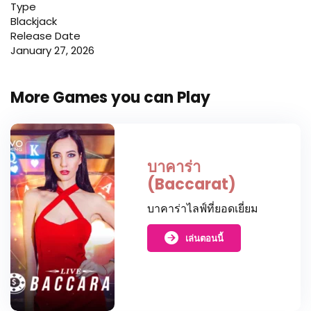
Type
Blackjack
Release Date
January 27, 2026
More Games you can Play
บาคาร่า
(Baccarat)
บาคาร่าไลฟ์ที่ยอดเยี่ยม
เล่นตอนนี้