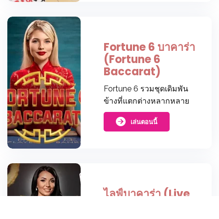
Fortune 6 บาคาร่า
(Fortune 6
Baccarat)
Fortune 6 รวมชุดเดิมพัน
ข้างที่แตกต่างหลากหลาย
เล่นตอนนี้
ไลฟ์บาคาร่า (Live
Baccarat)