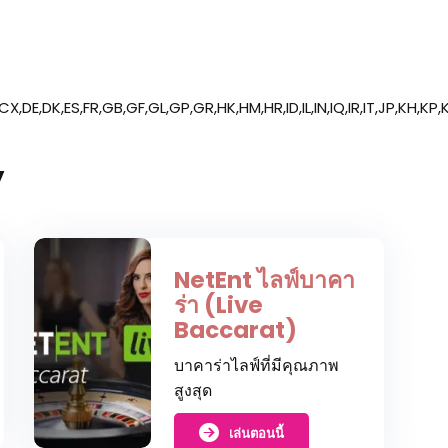
DE,DK,ES,FR,GB,GF,GL,GP,GR,HK,HM,HR,ID,IL,IN,IQ,IR,IT,JP,KH,KP,
y
NetEnt ไลฟ์บาคา
ร่า (Live
Baccarat)
บาคาร่าไลฟ์ที่มีคุณภาพ
สูงสุด
เล่นตอนนี้