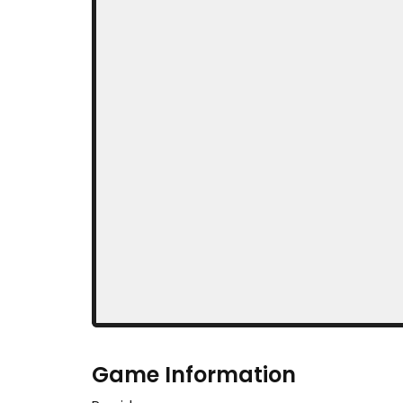
Game Information