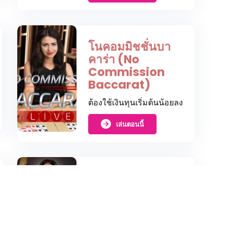
โนคอมมิชชั่นบา
คาร่า (No
Commission
Baccarat)
ต้องใช้เงินทุนเริ่มต้นน้อยลง
เล่นตอนนี้
ไลฟ์บาคาร่า (Live
Baccarat)
โต๊ะบาคาร่าไลฟ์สุดหรู