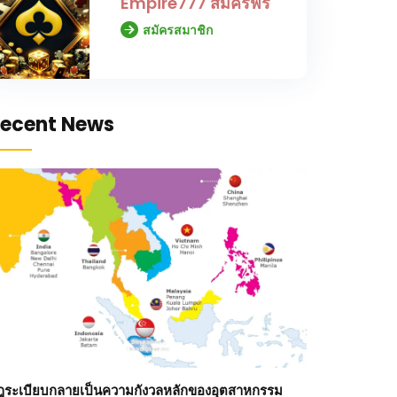
Empire777 สมัครฟรี
สมัครสมาชิก
ecent News
ฎระเบียบกลายเป็นความกังวลหลักของอุตสาหกรรม