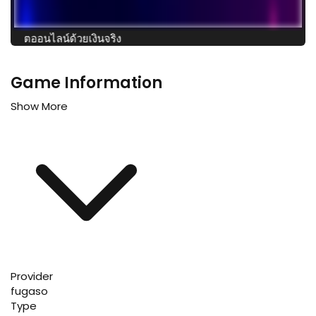
นสล็อตออนไลน์ด้วยเงินจริง
Game Information
Show More
Provider
fugaso
Type