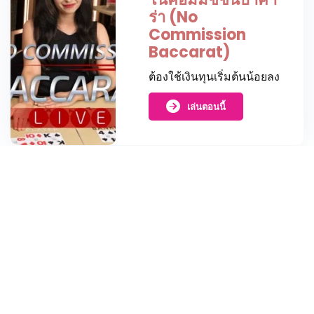
ร่า (No
Commission
Baccarat)
ต้องใช้เงินทุนเริ่มต้นน้อยลง
เล่นตอนนี้
Fortune 6 บาคาร่า
(Fortune 6
Baccarat)
Fortune 6 รวมชุดเดิมพัน
ข้างที่แตกต่างหลากหลาย