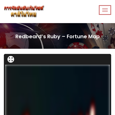
Redbeard’s Ruby – Fortune Map