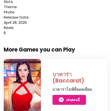
Slots
Theme
Pirate
Release Date
April 28, 2026
Reels
6
More Games you can Play
บาคาร่า
(Baccarat)
บาคาร่าไลฟ์ที่ยอดเยี่ยม
เล่นตอนนี้