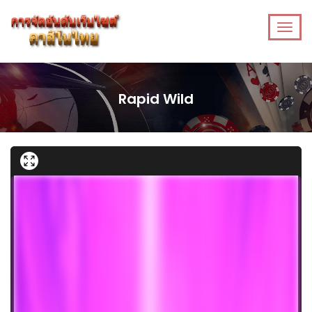
Rapid Wild