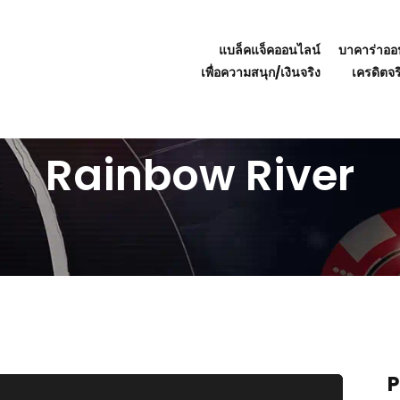
แบล็คแจ็คออนไลน์
บาคาร่าออ
เพื่อความสนุก/เงินจริง
เครดิตจร
Rainbow River
P