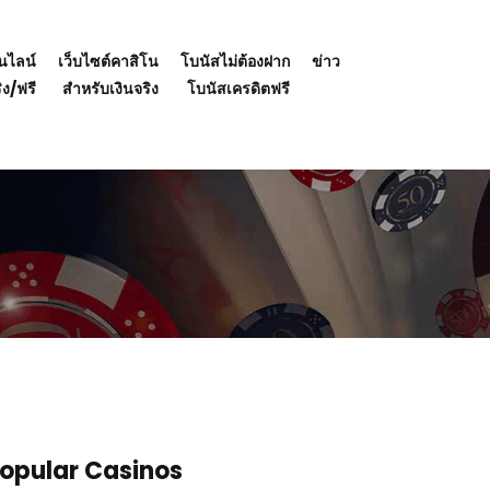
นไลน์
เว็บไซต์คาสิโน
โบนัสไม่ต้องฝาก
ข่าว
ิง/ฟรี
สำหรับเงินจริง
โบนัสเครดิตฟรี
opular Casinos