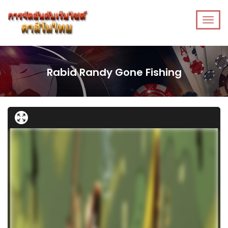
Rabid Randy Gone Fishing