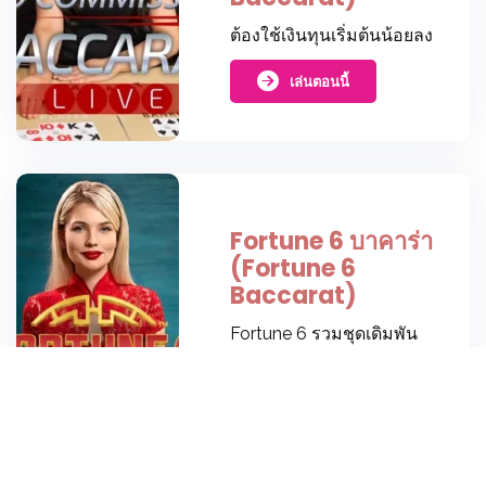
ต้องใช้เงินทุนเริ่มต้นน้อยลง
เล่นตอนนี้
Fortune 6 บาคาร่า
(Fortune 6
Baccarat)
Fortune 6 รวมชุดเดิมพัน
ข้างที่แตกต่างหลากหลาย
เล่นตอนนี้