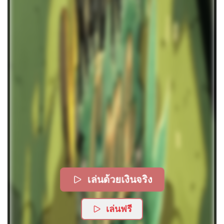
เล่นด้วยเงินจริง
เล่นฟรี