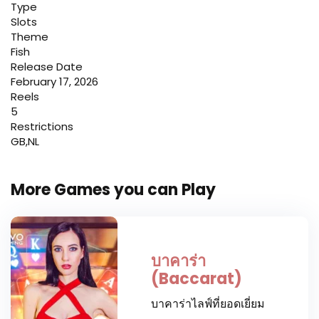
Type
Slots
Theme
Fish
Release Date
February 17, 2026
Reels
5
Restrictions
GB,NL
More Games you can Play
บาคาร่า
(Baccarat)
บาคาร่าไลฟ์ที่ยอดเยี่ยม