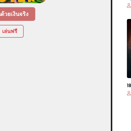
นด้วยเงินจริง
เล่นฟรี
1