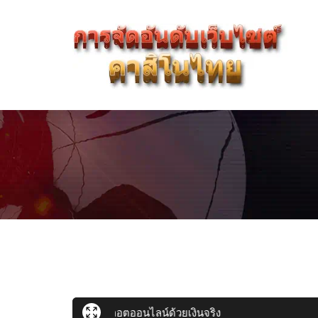
คลิกที่นี่เพื่อเล่นสล็อตออนไลน์ด้วยเงินจริง