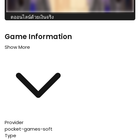
สล็อตออนไลน์ด้วยเงินจริง
Game Information
Show More
Provider
pocket-games-soft
Type