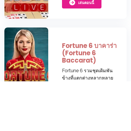
เล่นตอนนี้
Fortune 6 บาคาร่า
(Fortune 6
Baccarat)
Fortune 6 รวมชุดเดิมพัน
ข้างที่แตกต่างหลากหลาย
เล่นตอนนี้