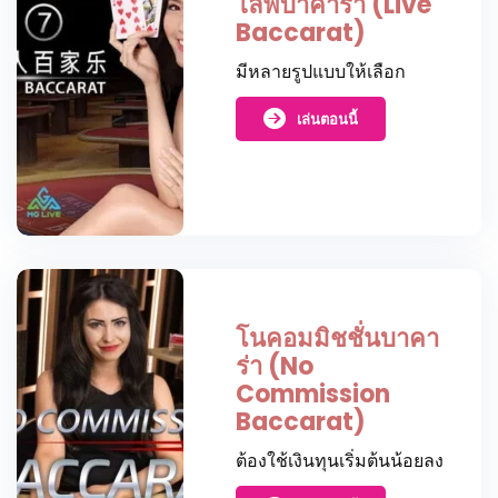
ไลฟ์บาคาร่า (Live
Baccarat)
มีหลายรูปแบบให้เลือก
เล่นตอนนี้
โนคอมมิชชั่นบาคา
ร่า (No
Commission
Baccarat)
ต้องใช้เงินทุนเริ่มต้นน้อยลง