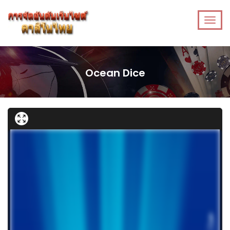
Ocean Dice