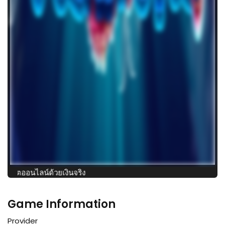
นสล็อตออนไลน์ด้วยเงินจริง
Game Information
Provider