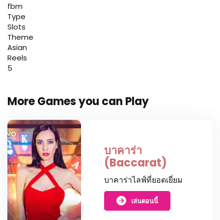
fbm
Type
Slots
Theme
Asian
Reels
5
More Games you can Play
บาคาร่า
(Baccarat)
บาคาร่าไลฟ์ที่ยอดเยี่ยม
เล่นตอนนี้