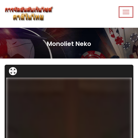
Monoliet Neko