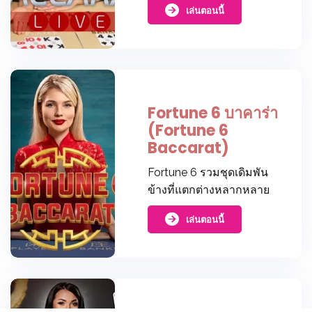
เล่นตอนนี้
Fortune 6 บาคาร่า
(Fortune 6
Baccarat)
Fortune 6 รวมชุดเดิมพัน
ข้างที่แตกต่างหลากหลาย
เล่นตอนนี้