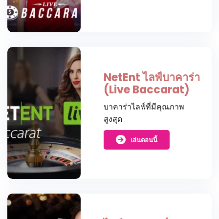
NetEnt ไลฟ์บาคาร่า
(Live Baccarat)
บาคาร่าไลฟ์ที่มีคุณภาพ
สูงสุด
เล่นตอนนี้