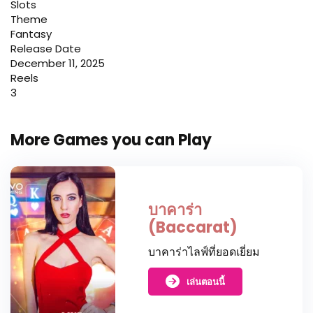
Slots
Theme
Fantasy
Release Date
December 11, 2025
Reels
3
More Games you can Play
บาคาร่า
(Baccarat)
บาคาร่าไลฟ์ที่ยอดเยี่ยม
เล่นตอนนี้