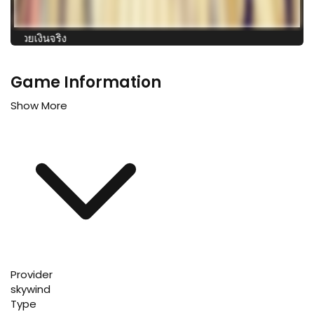
้วยเงินจริง
Game Information
Show More
Provider
skywind
Type