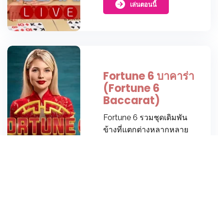
เล่นตอนนี้
Fortune 6 บาคาร่า
(Fortune 6
Baccarat)
Fortune 6 รวมชุดเดิมพัน
ข้างที่แตกต่างหลากหลาย
เล่นตอนนี้