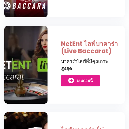
NetEnt ไลฟ์บาคาร่า
(Live Baccarat)
บาคาร่าไลฟ์ที่มีคุณภาพ
สูงสุด
เล่นตอนนี้