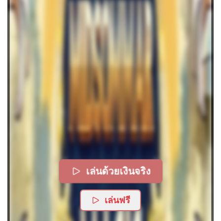
เล่นด้วยเงินจริง
เล่นฟรี