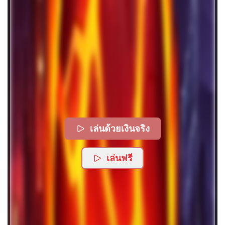
เล่นด้วยเงินจริง
เล่นฟรี