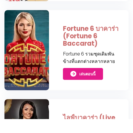
Fortune 6 บาคาร่า
(Fortune 6
Baccarat)
Fortune 6 รวมชุดเดิมพัน
ข้างที่แตกต่างหลากหลาย
เล่นตอนนี้
ไลฟ์บาคาร่า (Live
Baccarat)