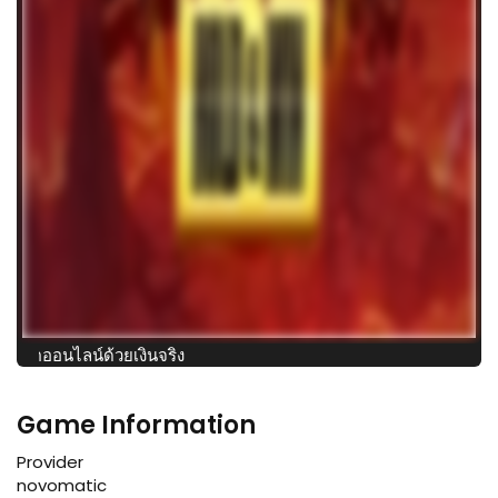
สล็อตออนไลน์ด้วยเงินจริง
Game Information
Provider
novomatic