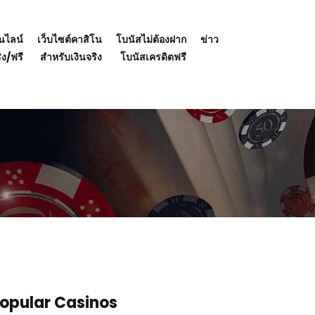
นไลน์
เว็บไซต์คาสิโน
โบนัสไม่ต้องฝาก
ข่าว
ิง/ฟรี
สำหรับเงินจริง
โบนัสเครดิตฟรี
opular Casinos