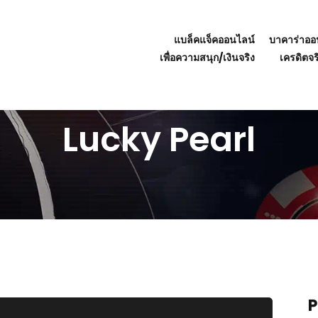
แบล็คแจ็คออนไลน์
บาคาร่าออ
เพื่อความสนุก/เงินจริง
เครดิตจร
Lucky Pearl
P