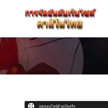
คลิกที่นี่เพื่อเล่นสล็อตออนไลน์ด้วยเงินจริง