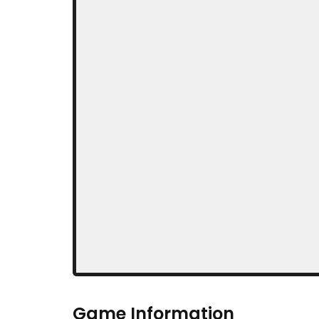
Game Information