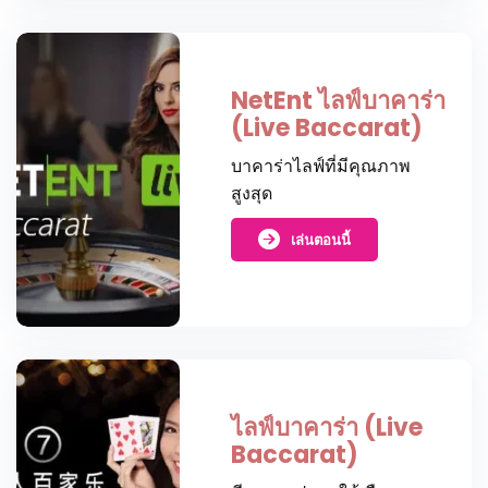
NetEnt ไลฟ์บาคาร่า
(Live Baccarat)
บาคาร่าไลฟ์ที่มีคุณภาพ
สูงสุด
เล่นตอนนี้
ไลฟ์บาคาร่า (Live
Baccarat)