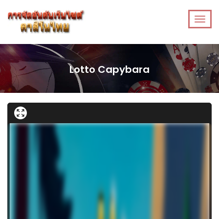
Lotto Capybara