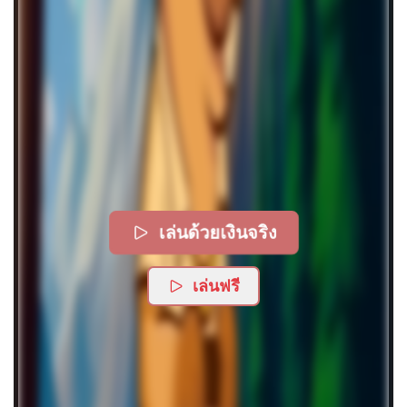
เล่นด้วยเงินจริง
เล่นฟรี