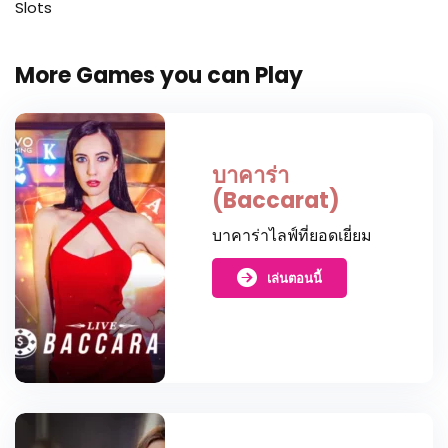
Slots
More Games you can Play
บาคาร่า
(Baccarat)
บาคาร่าไลฟ์ที่ยอดเยี่ยม
เล่นตอนนี้