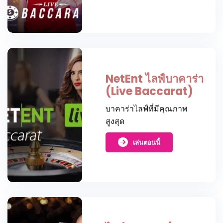
NetEnt ไลฟ์บาคาร่า
(Live Baccarat)
บาคาร่าไลฟ์ที่มีคุณภาพ
สูงสุด
เล่นตอนนี้