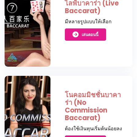
ไลฟ์บาคาร่า (Live
Baccarat)
มีหลายรูปแบบให้เลือก
เล่นตอนนี้
โนคอมมิชชั่นบาคา
ร่า (No
Commission
Baccarat)
ต้องใช้เงินทุนเริ่มต้นน้อยลง