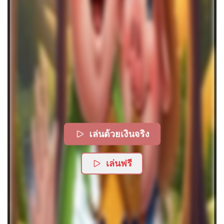
เล่นด้วยเงินจริง
เล่นฟรี