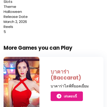
Slots
Theme
Halloween
Release Date
March 2, 2026
Reels
5
More Games you can Play
บาคาร่า
(Baccarat)
บาคาร่าไลฟ์ที่ยอดเยี่ยม
เล่นตอนนี้