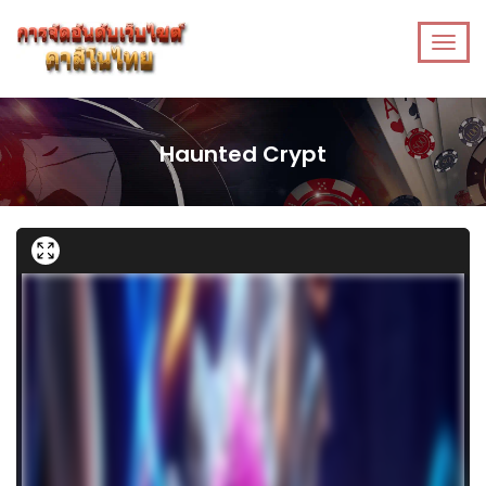
Haunted Crypt