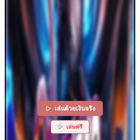
เล่นด้วยเงินจริง
เล่นฟรี