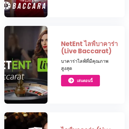
NetEnt ไลฟ์บาคาร่า
(Live Baccarat)
บาคาร่าไลฟ์ที่มีคุณภาพ
สูงสุด
เล่นตอนนี้