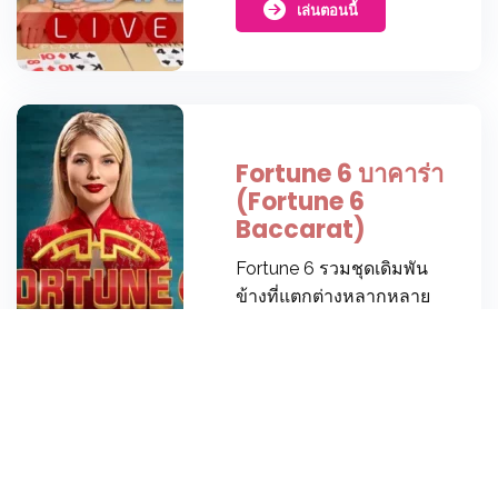
เล่นตอนนี้
Fortune 6 บาคาร่า
(Fortune 6
Baccarat)
Fortune 6 รวมชุดเดิมพัน
ข้างที่แตกต่างหลากหลาย
เล่นตอนนี้