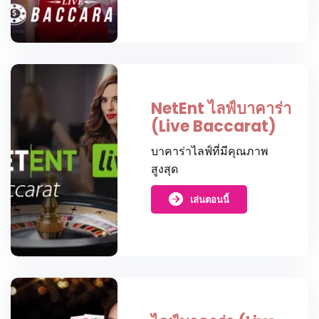
NetEnt ไลฟ์บาคาร่า
(Live Baccarat)
บาคาร่าไลฟ์ที่มีคุณภาพ
สูงสุด
เล่นตอนนี้