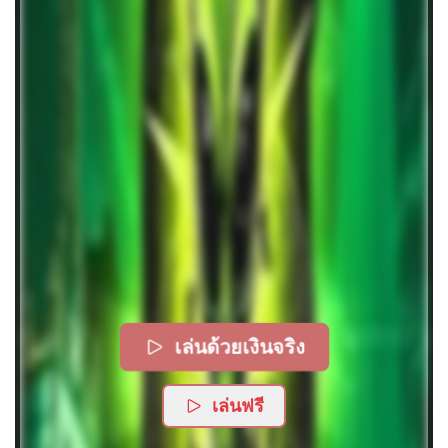
เล่นด้วยเงินจริง
เล่นฟรี