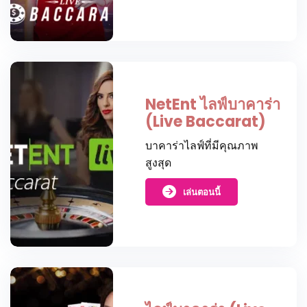
NetEnt ไลฟ์บาคาร่า
(Live Baccarat)
บาคาร่าไลฟ์ที่มีคุณภาพ
สูงสุด
เล่นตอนนี้