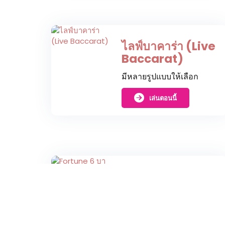
ไลฟ์บาคาร่า (Live
Baccarat)
มีหลายรูปแบบให้เลือก
เล่นตอนนี้
Fortune 6 บาคา
ร่า (Fortune 6
Baccarat)
Fortune 6 รวมชุดเดิมพัน