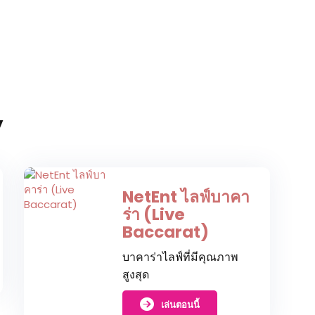
y
NetEnt ไลฟ์บาคา
ร่า (Live
Baccarat)
บาคาร่าไลฟ์ที่มีคุณภาพ
สูงสุด
เล่นตอนนี้