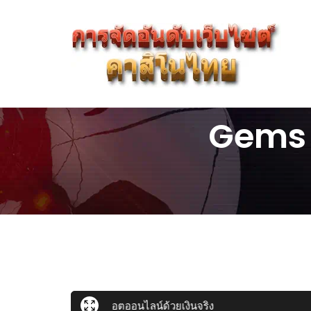
Gems 
คลิกที่นี่เพื่อเล่นสล็อตออนไลน์ด้วยเงินจริง