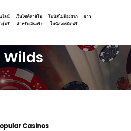
นไลน์
เว็บไซต์คาสิโน
โบนัสไม่ต้องฝาก
ข่าว
ิง/ฟรี
สำหรับเงินจริง
โบนัสเครดิตฟรี
 Wilds
opular Casinos