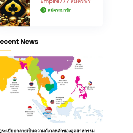
Empire777 สมัครฟรี
สมัครสมาชิก
ecent News
ฎระเบียบกลายเป็นความกังวลหลักของอุตสาหกรรม