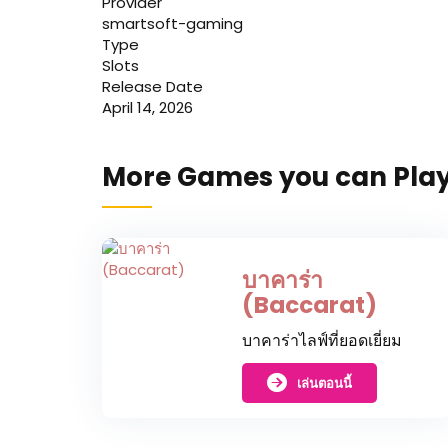
Provider
smartsoft-gaming
Type
Slots
Release Date
April 14, 2026
More Games you can Pla
บาคาร่า
(Baccarat)
บาคาร่าไลฟ์ที่ยอดเยี่ยม
เล่นตอนนี้