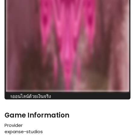
สล็อตออนไลน์ด้วยเงินจริง
Game Information
Provider
expanse-studios