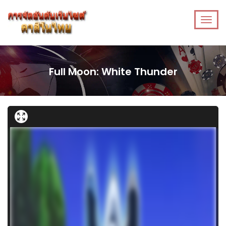
Full Moon: White Thunder