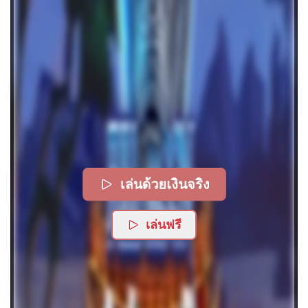
เล่นด้วยเงินจริง
เล่นฟรี