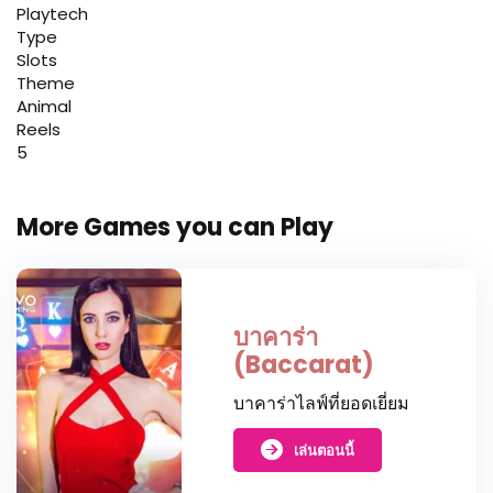
Playtech
Type
Slots
Theme
Animal
Reels
5
More Games you can Play
บาคาร่า
(Baccarat)
บาคาร่าไลฟ์ที่ยอดเยี่ยม
เล่นตอนนี้