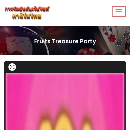
Fruits Treasure Party