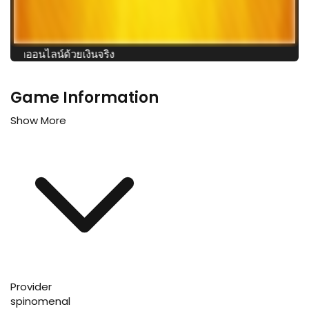
ล็อตออนไลน์ด้วยเงินจริง
Game Information
Show More
Provider
spinomenal