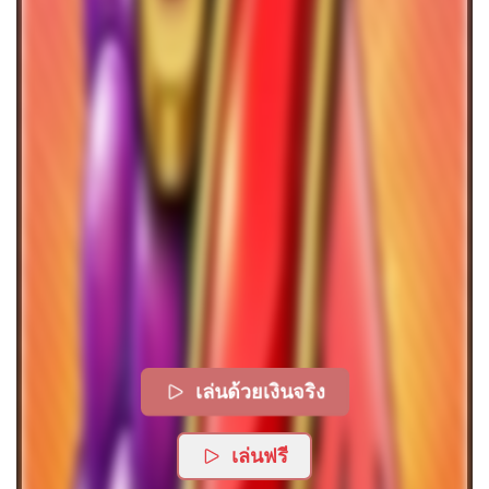
เล่นด้วยเงินจริง
เล่นฟรี