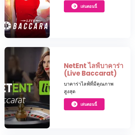
เล่นตอนนี้
NetEnt ไลฟ์บาคาร่า
(Live Baccarat)
บาคาร่าไลฟ์ที่มีคุณภาพ
สูงสุด
เล่นตอนนี้