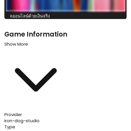
สล็อตออนไลน์ด้วยเงินจริง
Game Information
Show More
Provider
iron-dog-studio
Type