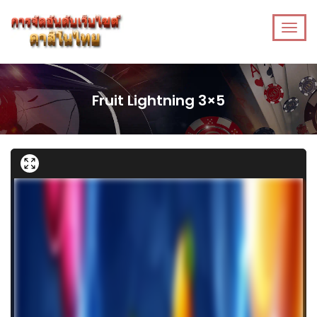
Fruit Lightning 3×5