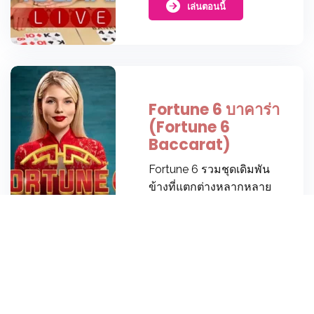
เล่นตอนนี้
Fortune 6 บาคาร่า
(Fortune 6
Baccarat)
Fortune 6 รวมชุดเดิมพัน
ข้างที่แตกต่างหลากหลาย
เล่นตอนนี้