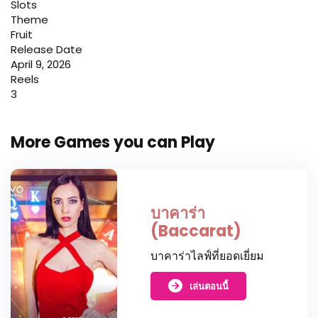
Slots
Theme
Fruit
Release Date
April 9, 2026
Reels
3
More Games you can Play
บาคาร่า
(Baccarat)
บาคาร่าไลฟ์ที่ยอดเยี่ยม
เล่นตอนนี้