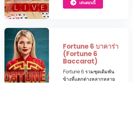
เล่นตอนนี้
Fortune 6 บาคาร่า
(Fortune 6
Baccarat)
Fortune 6 รวมชุดเดิมพัน
ข้างที่แตกต่างหลากหลาย
เล่นตอนนี้