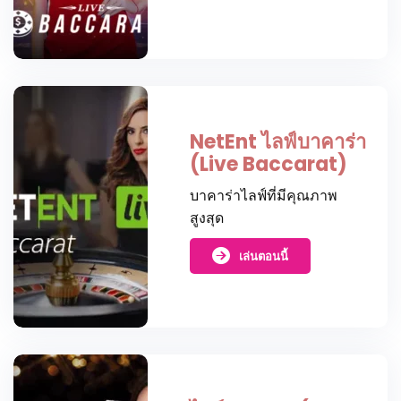
NetEnt ไลฟ์บาคาร่า
(Live Baccarat)
บาคาร่าไลฟ์ที่มีคุณภาพ
สูงสุด
เล่นตอนนี้