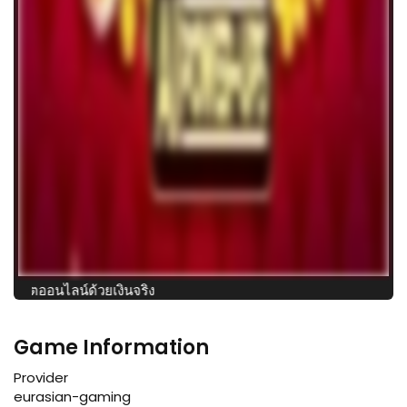
สล็อตออนไลน์ด้วยเงินจริง
Game Information
Provider
eurasian-gaming