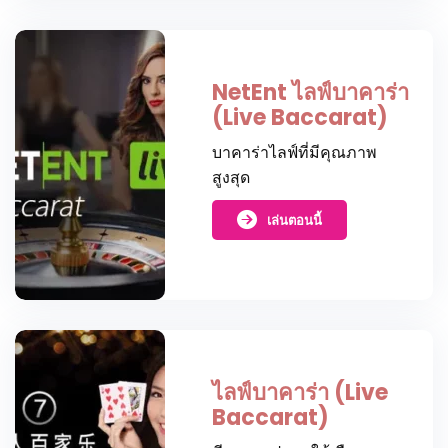
NetEnt ไลฟ์บาคาร่า
(Live Baccarat)
บาคาร่าไลฟ์ที่มีคุณภาพ
สูงสุด
เล่นตอนนี้
ไลฟ์บาคาร่า (Live
Baccarat)