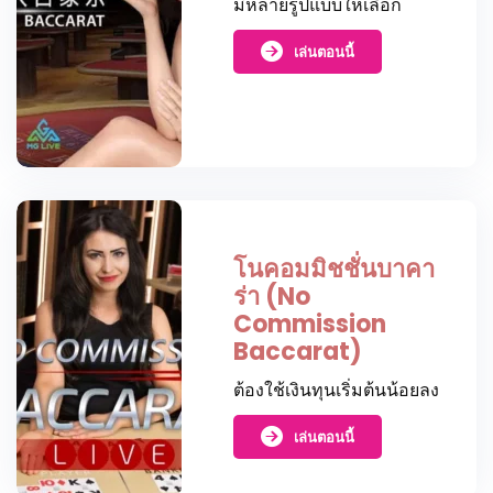
มีหลายรูปแบบให้เลือก
เล่นตอนนี้
โนคอมมิชชั่นบาคา
ร่า (No
Commission
Baccarat)
ต้องใช้เงินทุนเริ่มต้นน้อยลง
เล่นตอนนี้