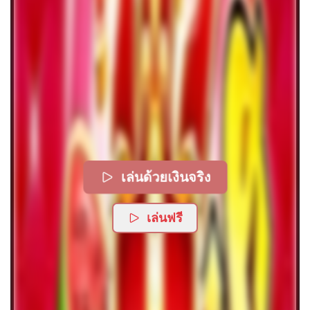
เล่นด้วยเงินจริง
เล่นฟรี