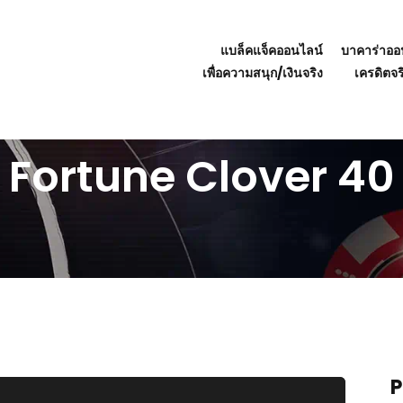
แบล็คแจ็คออนไลน์
บาคาร่าออ
เพื่อความสนุก/เงินจริง
เครดิตจร
Fortune Clover 40
P