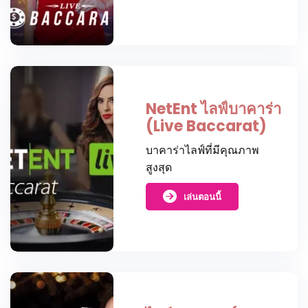
NetEnt ไลฟ์บาคาร่า
(Live Baccarat)
บาคาร่าไลฟ์ที่มีคุณภาพ
สูงสุด
เล่นตอนนี้