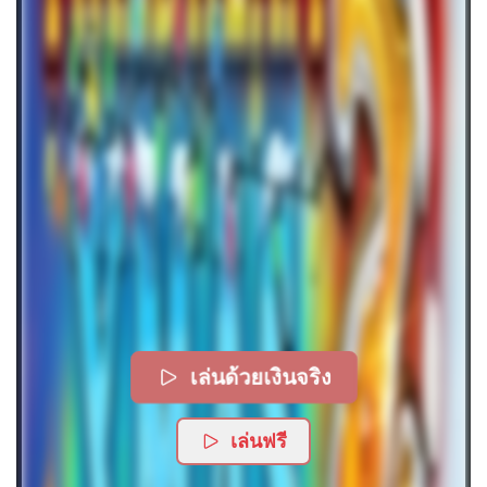
เล่นด้วยเงินจริง
เล่นฟรี