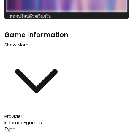
สล็อตออนไลน์ด้วยเงินจริง
Game Information
Show More
Provider
kalamba-games
Type