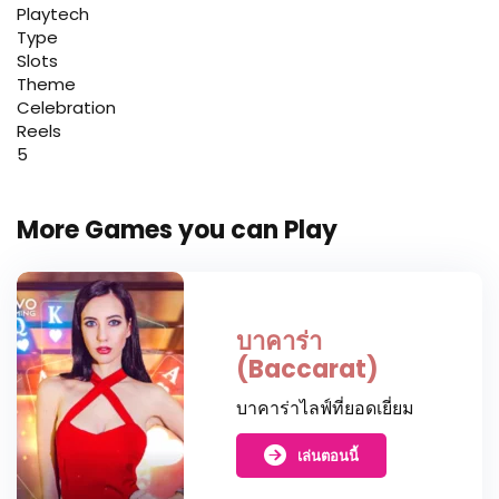
Playtech
Type
Slots
Theme
Celebration
Reels
5
More Games you can Play
บาคาร่า
(Baccarat)
บาคาร่าไลฟ์ที่ยอดเยี่ยม
เล่นตอนนี้