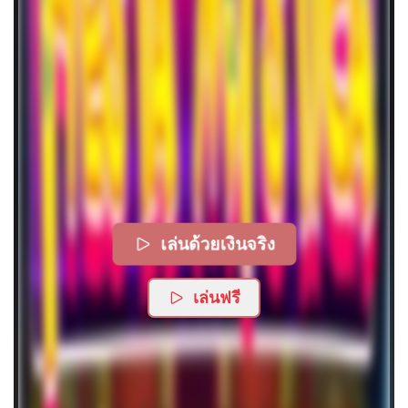
เล่นด้วยเงินจริง
เล่นฟรี