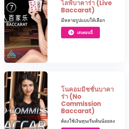
ไลฟ์บาคาร่า (Live
Baccarat)
มีหลายรูปแบบให้เลือก
เล่นตอนนี้
โนคอมมิชชั่นบาคา
ร่า (No
Commission
Baccarat)
ต้องใช้เงินทุนเริ่มต้นน้อยลง