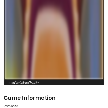
ล็อตออนไลน์ด้วยเงินจริง
Game Information
Provider