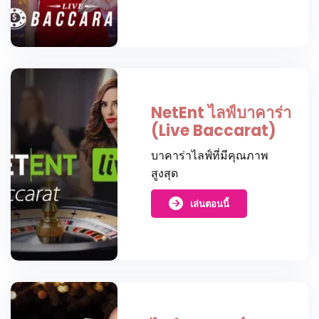
NetEnt ไลฟ์บาคาร่า
(Live Baccarat)
บาคาร่าไลฟ์ที่มีคุณภาพ
สูงสุด
เล่นตอนนี้